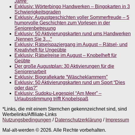
Jahre”
Exklusiv: Wörterbingo Handwerken – Bingokarten in 3
Schwierigkeitsgraden
Exklusiv: Augustgeschichten voller Sommerfreude – 5
humorvolle Geschichten zum Vorlesen in der
Seniorenbetreuung
Exklusiv: 50 Aktivierungskarten rund ums Handwerken
„Nennen Sie 3…“
Exklusiv: Rätselspaziergang im August – Rätsel- und
Kreativheft für Ungeübte
Exklusiv: Rätselreise im August – Knobelheft für
Geübte
Der große Augustplan: 30 Aktivierungen für die
Seniorenarbeit
Exklusiv: Biografiekarte “Wäscheklammern”
Exklusiv: 50 Aktivierungskarten rund um Sport “Dies
oder das?”
Exklusiv: Sudoku-Legespiel “Am Meer” –
Urlaubsstimmung trifft Knobelspaß
*Links, die mit einem Sternchen gekennzeichnet sind, sind
Werbelinks/Affiliate-Links
Nutzungsbedingungen
/
Datenschutzerklärung
/
Impressum
Mal-alt-werden © 2026. Alle Rechte vorbehalten.