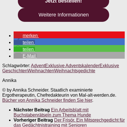
Jetzt bestellen!
Weitere Informationen
merken
teilen
teilen
E-Mail
Schlagwörter:
Advent
Exklusive Adventskalender
Exklusive
Geschichten
Weihnachten
Weihnachtsgedichte
Annika
© by Annika Schneider. Staatlich examinierte
Ergotherapeutin, Chefredakteurin von Mal-alt-werden.de.
Bücher von Annika Schneider finden Sie hier
.
Nächster Beitrag
Ein Arbeitsblatt mit
Buchstabenrätseln zum Thema Hunde
Vorheriger Beitrag
Der Frisör. Ein Mitsprechgedicht für
das Gedächtnistraining mit Senioren