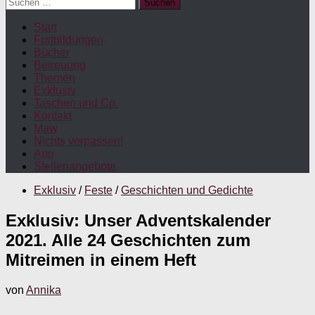
Suchen
nach:
Start
Fortbildungen
Bücher
Betreuung
Themen
Exklusiv
Taschen und Co.
Kontakt
Maw
Nichts verpassen!
App
Stellenangebote
Exklusiv
/
Feste
/
Geschichten und Gedichte
Exklusiv: Unser Adventskalender
2021. Alle 24 Geschichten zum
Mitreimen in einem Heft
von
Annika