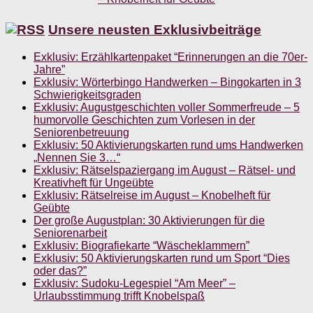
Unsere neusten Exklusivbeiträge
Exklusiv: Erzählkartenpaket “Erinnerungen an die 70er-
Jahre”
Exklusiv: Wörterbingo Handwerken – Bingokarten in 3
Schwierigkeitsgraden
Exklusiv: Augustgeschichten voller Sommerfreude – 5
humorvolle Geschichten zum Vorlesen in der
Seniorenbetreuung
Exklusiv: 50 Aktivierungskarten rund ums Handwerken
„Nennen Sie 3…“
Exklusiv: Rätselspaziergang im August – Rätsel- und
Kreativheft für Ungeübte
Exklusiv: Rätselreise im August – Knobelheft für
Geübte
Der große Augustplan: 30 Aktivierungen für die
Seniorenarbeit
Exklusiv: Biografiekarte “Wäscheklammern”
Exklusiv: 50 Aktivierungskarten rund um Sport “Dies
oder das?”
Exklusiv: Sudoku-Legespiel “Am Meer” –
Urlaubsstimmung trifft Knobelspaß