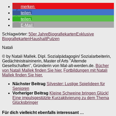
merken
teilen
teilen
E-Mail
Schlagwörter:
50er Jahre
Biografiekarten
Exklusive
Biografiekarten
Haushalt
Putzen
Natali
© by Natali Mallek. Dipl. Sozialpädagogin/ Sozialarbeiterin,
Gedächtnistraininerin, Master of Arts "Alternde
Gesellschaften", Gründerin von Mal-alt-werden.de.
Bücher
von Natali Mallek finden Sie hier.
Fortbildungen mit Natali
Mallek finden Sie hier.
Nächster Beitrag
Silvester: Lustige Spielideen für
Senioren
Vorheriger Beitrag
Kleine Schweine bringen Glück!
Eine impulsgestützte Kurzaktivierung zu dem Thema
Glücksbringer
Für dich vielleicht ebenfalls interessant …