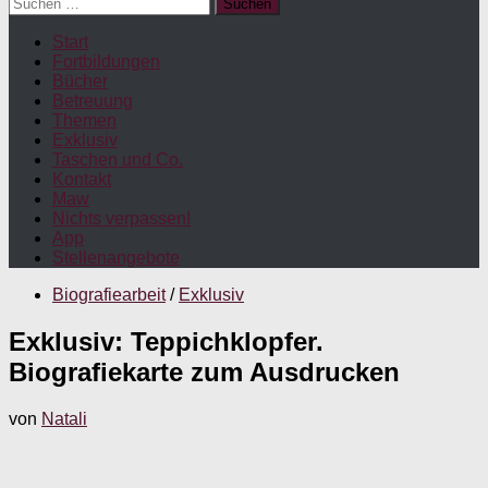
Suchen
nach:
Start
Fortbildungen
Bücher
Betreuung
Themen
Exklusiv
Taschen und Co.
Kontakt
Maw
Nichts verpassen!
App
Stellenangebote
Biografiearbeit
/
Exklusiv
Exklusiv: Teppichklopfer.
Biografiekarte zum Ausdrucken
von
Natali