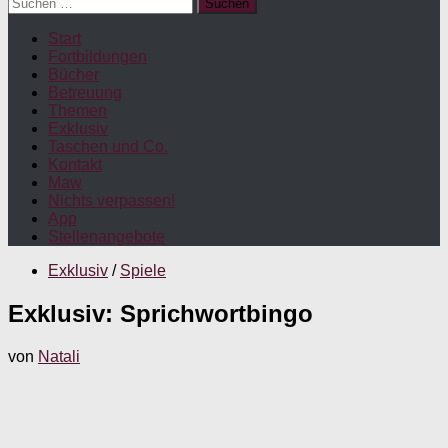
Suchen
nach:
Start
Fortbildungen
Bücher
Betreuung
Themen
Exklusiv
Taschen und Co.
Kontakt
Maw
Nichts verpassen!
App
Stellenangebote
Exklusiv
/
Spiele
Exklusiv: Sprichwortbingo
von
Natali