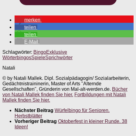
merken
teilen
teilen
E-Mail
Schlagwörter:
Bingo
Exklusive
Wörterbingos
Spiele
Sprichwörter
Natali
© by Natali Mallek. Dipl. Sozialpädagogin/ Sozialarbeiterin,
Gedächtnistraininerin, Master of Arts "Alternde
Gesellschaften", Gründerin von Mal-alt-werden.de.
Bücher
von Natali Mallek finden Sie hier.
Fortbildungen mit Natali
Mallek finden Sie hier.
Nächster Beitrag
Würfelbingo für Senioren.
Herbstblätter
Vorheriger Beitrag
Oktoberfest in kleiner Runde. 38
Ideen!