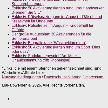
Seniorenbetreuung
Exklusiv: 50 Aktivierungskarten rund ums Handwerken
„Nennen Sie 3…“
Exklusiv: Rätselspaziergang im August – Rätsel- und
Kreativheft für Ungeübte
Exklusiv: Rätselreise im August – Knobelheft für
Geübte
Der große Augustplan: 30 Aktivierungen für die
Seniorenarbeit
Exklusiv: Biografiekarte “Wäscheklammern”
Exklusiv: 50 Aktivierungskarten rund um Sport “Dies
oder das?”
Exklusiv: Sudoku-Legespiel “Am Meer” –
Urlaubsstimmung trifft Knobelspaß
*Links, die mit einem Sternchen gekennzeichnet sind, sind
Werbelinks/Affiliate-Links
Nutzungsbedingungen
/
Datenschutzerklärung
/
Impressum
Mal-alt-werden © 2026. Alle Rechte vorbehalten.