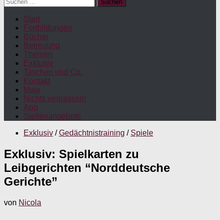
Suchen
nach:
Start
Fortbildungen
Bücher
Betreuung
Themen
Exklusiv
Taschen und Co.
Kontakt
Maw
Nichts verpassen!
App
Stellenangebote
Exklusiv
/
Gedächtnistraining
/
Spiele
Exklusiv: Spielkarten zu
Leibgerichten “Norddeutsche
Gerichte”
von
Nicola