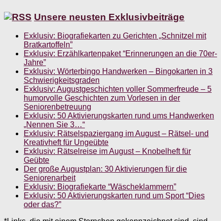
Unsere neusten Exklusivbeiträge
Exklusiv: Biografiekarten zu Gerichten „Schnitzel mit
Bratkartoffeln”
Exklusiv: Erzählkartenpaket “Erinnerungen an die 70er-
Jahre”
Exklusiv: Wörterbingo Handwerken – Bingokarten in 3
Schwierigkeitsgraden
Exklusiv: Augustgeschichten voller Sommerfreude – 5
humorvolle Geschichten zum Vorlesen in der
Seniorenbetreuung
Exklusiv: 50 Aktivierungskarten rund ums Handwerken
„Nennen Sie 3…“
Exklusiv: Rätselspaziergang im August – Rätsel- und
Kreativheft für Ungeübte
Exklusiv: Rätselreise im August – Knobelheft für
Geübte
Der große Augustplan: 30 Aktivierungen für die
Seniorenarbeit
Exklusiv: Biografiekarte “Wäscheklammern”
Exklusiv: 50 Aktivierungskarten rund um Sport “Dies
oder das?”