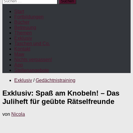
Suchen
nach:
Start
Fortbildungen
Bücher
Betreuung
Themen
Exklusiv
Taschen und Co.
Kontakt
Maw
Nichts verpassen!
App
Stellenangebote
Exklusiv
/
Gedächtnistraining
Exklusiv: Spaß am Knobeln! – Das
Juliheft für geübte Rätselfreunde
von
Nicola