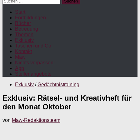
Suchen
nach:
Start
Fortbildungen
Bücher
Betreuung
Themen
Exklusiv
Taschen und Co.
Kontakt
Maw
Nichts verpassen!
App
Stellenangebote
Exklusiv
/
Gedächtnistraining
Exklusiv: Rätsel- und Kreativheft für
den Monat Oktober
von
Maw-Redaktionsteam