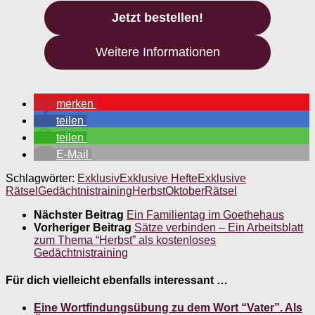
Jetzt bestellen!
Weitere Informationen
merken
teilen
teilen
E-Mail
Schlagwörter:
Exklusiv
Exklusive Hefte
Exklusive
Rätsel
Gedächtnistraining
Herbst
Oktober
Rätsel
Nächster Beitrag
Ein Familientag im Goethehaus
Vorheriger Beitrag
Sätze verbinden – Ein Arbeitsblatt
zum Thema “Herbst” als kostenloses
Gedächtnistraining
Für dich vielleicht ebenfalls interessant …
Eine Wortfindungsübung zu dem Wort “Vater”. Als