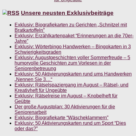
Unsere neusten Exklusivbeiträge
Exklusiv: Biografiekarten zu Gerichten „Schnitzel mit
Bratkartoffeln”
Exklusiv: Erzählkartenpaket “Erinnerungen an die 70er-
Jahre”
Exklusiv: Wörterbingo Handwerken – Bingokarten in 3
Schwierigkeitsgraden
Exklusiv: Augustgeschichten voller Sommerfreude – 5
humorvolle Geschichten zum Vorlesen in der
Seniorenbetreuung
Exklusiv: 50 Aktivierungskarten rund ums Handwerken
„Nennen Sie 3…“
Exklusiv: Rätselspaziergang im August – Rätsel- und
Kreativheft für Ungeübte
Exklusiv: Rätselreise im August – Knobelheft für
Geübte
Der große Augustplan: 30 Aktivierungen für die
Seniorenarbeit
Exklusiv: Biografiekarte “Wäscheklammern”
Exklusiv: 50 Aktivierungskarten rund um Sport “Dies
oder das?”