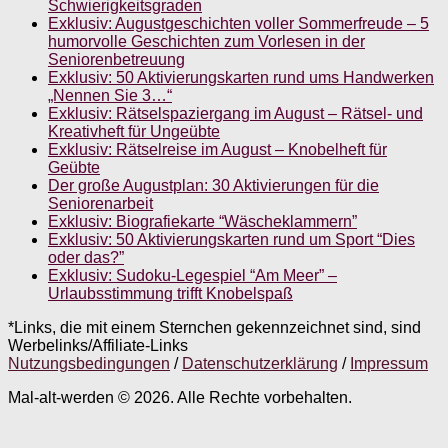
Schwierigkeitsgraden
Exklusiv: Augustgeschichten voller Sommerfreude – 5
humorvolle Geschichten zum Vorlesen in der
Seniorenbetreuung
Exklusiv: 50 Aktivierungskarten rund ums Handwerken
„Nennen Sie 3…“
Exklusiv: Rätselspaziergang im August – Rätsel- und
Kreativheft für Ungeübte
Exklusiv: Rätselreise im August – Knobelheft für
Geübte
Der große Augustplan: 30 Aktivierungen für die
Seniorenarbeit
Exklusiv: Biografiekarte “Wäscheklammern”
Exklusiv: 50 Aktivierungskarten rund um Sport “Dies
oder das?”
Exklusiv: Sudoku-Legespiel “Am Meer” –
Urlaubsstimmung trifft Knobelspaß
*Links, die mit einem Sternchen gekennzeichnet sind, sind
Werbelinks/Affiliate-Links
Nutzungsbedingungen
/
Datenschutzerklärung
/
Impressum
Mal-alt-werden © 2026. Alle Rechte vorbehalten.