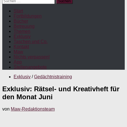
Suchen
nach:
Start
Fortbildungen
Bücher
Betreuung
Themen
Exklusiv
Taschen und Co.
Kontakt
Maw
Nichts verpassen!
App
Stellenangebote
Exklusiv
/
Gedächtnistraining
Exklusiv: Rätsel- und Kreativheft für
den Monat Juni
von
Maw-Redaktionsteam