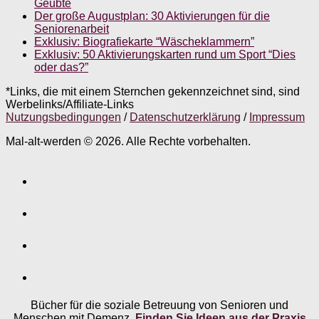
Geübte
Der große Augustplan: 30 Aktivierungen für die
Seniorenarbeit
Exklusiv: Biografiekarte “Wäscheklammern”
Exklusiv: 50 Aktivierungskarten rund um Sport “Dies
oder das?”
*Links, die mit einem Sternchen gekennzeichnet sind, sind
Werbelinks/Affiliate-Links
Nutzungsbedingungen
/
Datenschutzerklärung
/
Impressum
Mal-alt-werden © 2026. Alle Rechte vorbehalten.
Bücher für die soziale Betreuung von Senioren und
Menschen mit Demenz.
Finden Sie Ideen aus der Praxis