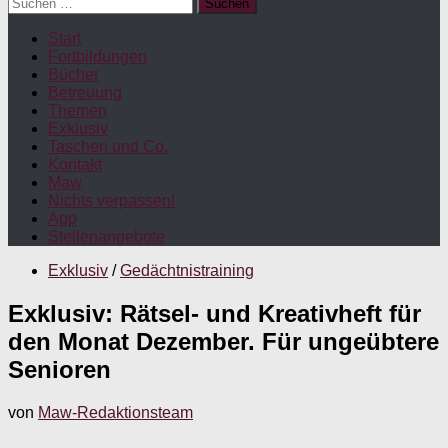
Suchen
nach:
Start
Fortbildungen
Bücher
Betreuung
Themen
Exklusiv
Taschen und Co.
Kontakt
Maw
Nichts verpassen!
App
Stellenangebote
Exklusiv
/
Gedächtnistraining
Exklusiv: Rätsel- und Kreativheft für
den Monat Dezember. Für ungeübtere
Senioren
von
Maw-Redaktionsteam