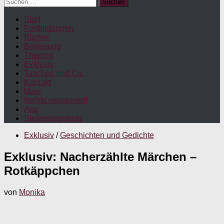
Suchen
nach:
Start
Fortbildungen
Bücher
Betreuung
Themen
Exklusiv
Taschen und Co.
Kontakt
Maw
Nichts verpassen!
App
Stellenangebote
Exklusiv
/
Geschichten und Gedichte
Exklusiv: Nacherzählte Märchen –
Rotkäppchen
von
Monika