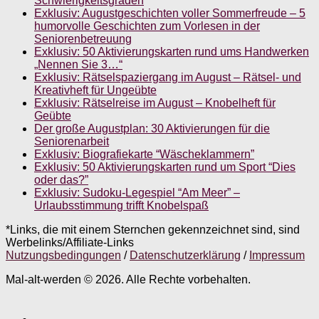
Schwierigkeitsgraden
Exklusiv: Augustgeschichten voller Sommerfreude – 5
humorvolle Geschichten zum Vorlesen in der
Seniorenbetreuung
Exklusiv: 50 Aktivierungskarten rund ums Handwerken
„Nennen Sie 3…“
Exklusiv: Rätselspaziergang im August – Rätsel- und
Kreativheft für Ungeübte
Exklusiv: Rätselreise im August – Knobelheft für
Geübte
Der große Augustplan: 30 Aktivierungen für die
Seniorenarbeit
Exklusiv: Biografiekarte “Wäscheklammern”
Exklusiv: 50 Aktivierungskarten rund um Sport “Dies
oder das?”
Exklusiv: Sudoku-Legespiel “Am Meer” –
Urlaubsstimmung trifft Knobelspaß
*Links, die mit einem Sternchen gekennzeichnet sind, sind
Werbelinks/Affiliate-Links
Nutzungsbedingungen
/
Datenschutzerklärung
/
Impressum
Mal-alt-werden © 2026. Alle Rechte vorbehalten.