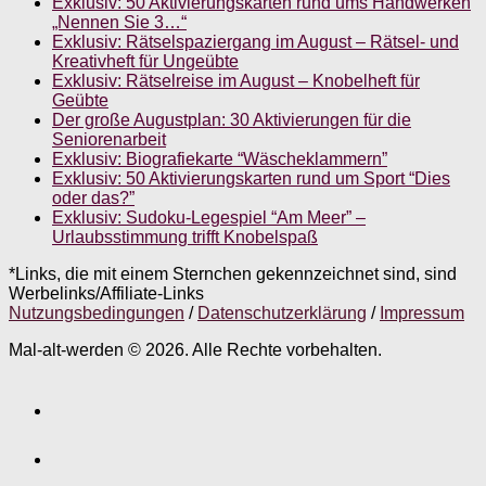
Exklusiv: 50 Aktivierungskarten rund ums Handwerken
„Nennen Sie 3…“
Exklusiv: Rätselspaziergang im August – Rätsel- und
Kreativheft für Ungeübte
Exklusiv: Rätselreise im August – Knobelheft für
Geübte
Der große Augustplan: 30 Aktivierungen für die
Seniorenarbeit
Exklusiv: Biografiekarte “Wäscheklammern”
Exklusiv: 50 Aktivierungskarten rund um Sport “Dies
oder das?”
Exklusiv: Sudoku-Legespiel “Am Meer” –
Urlaubsstimmung trifft Knobelspaß
*Links, die mit einem Sternchen gekennzeichnet sind, sind
Werbelinks/Affiliate-Links
Nutzungsbedingungen
/
Datenschutzerklärung
/
Impressum
Mal-alt-werden © 2026. Alle Rechte vorbehalten.