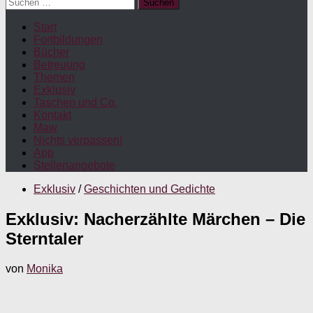
Suchen
nach:
Start
Fortbildungen
Bücher
Betreuung
Themen
Exklusiv
Taschen und Co.
Kontakt
Maw
Nichts verpassen!
App
Stellenangebote
Exklusiv
/
Geschichten und Gedichte
Exklusiv: Nacherzählte Märchen – Die
Sterntaler
von
Monika