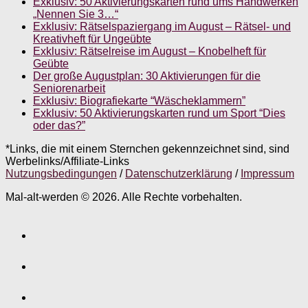
Exklusiv: 50 Aktivierungskarten rund ums Handwerken
„Nennen Sie 3…“
Exklusiv: Rätselspaziergang im August – Rätsel- und
Kreativheft für Ungeübte
Exklusiv: Rätselreise im August – Knobelheft für
Geübte
Der große Augustplan: 30 Aktivierungen für die
Seniorenarbeit
Exklusiv: Biografiekarte “Wäscheklammern”
Exklusiv: 50 Aktivierungskarten rund um Sport “Dies
oder das?”
*Links, die mit einem Sternchen gekennzeichnet sind, sind
Werbelinks/Affiliate-Links
Nutzungsbedingungen
/
Datenschutzerklärung
/
Impressum
Mal-alt-werden © 2026. Alle Rechte vorbehalten.