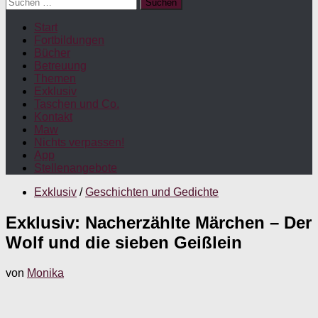
Suchen
nach:
Start
Fortbildungen
Bücher
Betreuung
Themen
Exklusiv
Taschen und Co.
Kontakt
Maw
Nichts verpassen!
App
Stellenangebote
Exklusiv
/
Geschichten und Gedichte
Exklusiv: Nacherzählte Märchen – Der
Wolf und die sieben Geißlein
von
Monika