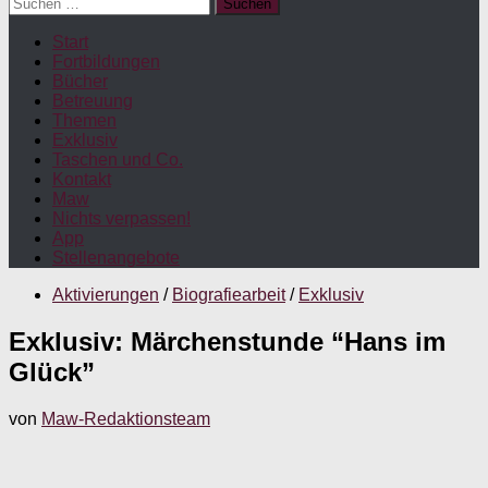
Suchen
nach:
Start
Fortbildungen
Bücher
Betreuung
Themen
Exklusiv
Taschen und Co.
Kontakt
Maw
Nichts verpassen!
App
Stellenangebote
Aktivierungen
/
Biografiearbeit
/
Exklusiv
Exklusiv: Märchenstunde “Hans im
Glück”
von
Maw-Redaktionsteam