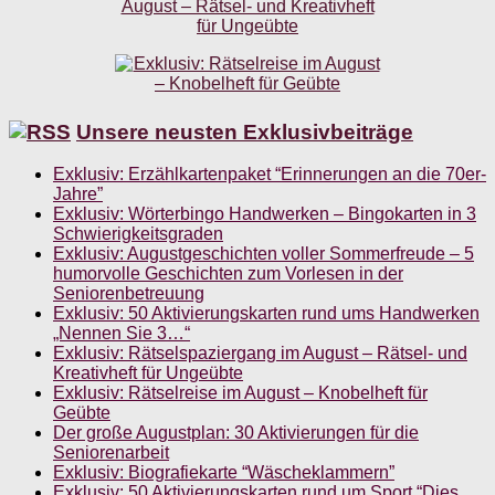
Unsere neusten Exklusivbeiträge
Exklusiv: Erzählkartenpaket “Erinnerungen an die 70er-
Jahre”
Exklusiv: Wörterbingo Handwerken – Bingokarten in 3
Schwierigkeitsgraden
Exklusiv: Augustgeschichten voller Sommerfreude – 5
humorvolle Geschichten zum Vorlesen in der
Seniorenbetreuung
Exklusiv: 50 Aktivierungskarten rund ums Handwerken
„Nennen Sie 3…“
Exklusiv: Rätselspaziergang im August – Rätsel- und
Kreativheft für Ungeübte
Exklusiv: Rätselreise im August – Knobelheft für
Geübte
Der große Augustplan: 30 Aktivierungen für die
Seniorenarbeit
Exklusiv: Biografiekarte “Wäscheklammern”
Exklusiv: 50 Aktivierungskarten rund um Sport “Dies