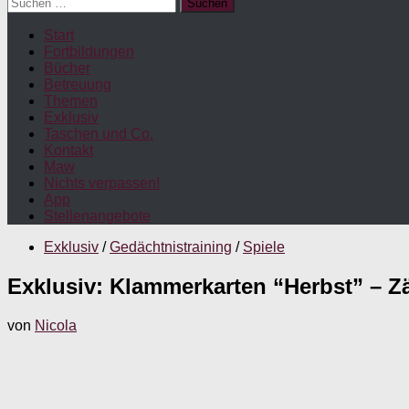
Suchen
nach:
Start
Fortbildungen
Bücher
Betreuung
Themen
Exklusiv
Taschen und Co.
Kontakt
Maw
Nichts verpassen!
App
Stellenangebote
Exklusiv
/
Gedächtnistraining
/
Spiele
Exklusiv: Klammerkarten “Herbst” – 
von
Nicola