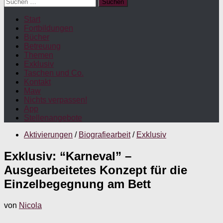
Suchen
nach:
Start
Fortbildungen
Bücher
Betreuung
Themen
Exklusiv
Taschen und Co.
Kontakt
Maw
Nichts verpassen!
App
Stellenangebote
Aktivierungen
/
Biografiearbeit
/
Exklusiv
Exklusiv: “Karneval” –
Ausgearbeitetes Konzept für die
Einzelbegegnung am Bett
von
Nicola