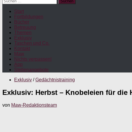
Suchen
nach:
Start
Fortbildungen
Bücher
Betreuung
Themen
Exklusiv
Taschen und Co.
Kontakt
Maw
Nichts verpassen!
App
Stellenangebote
Exklusiv
/
Gedächtnistraining
Exklusiv: Herbst – Knobeleien für di
von
Maw-Redaktionsteam