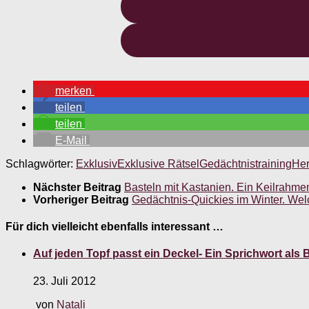
merken
teilen
teilen
E-Mail
Schlagwörter:
Exklusiv
Exklusive Rätsel
Gedächtnistraining
Her
Nächster Beitrag
Basteln mit Kastanien. Ein Keilrahme
Vorheriger Beitrag
Gedächtnis-Quickies im Winter. Wel
Für dich vielleicht ebenfalls interessant …
Auf jeden Topf passt ein Deckel- Ein Sprichwort als B
23. Juli 2012
von
Natali