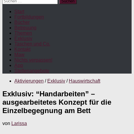
Suchen
nach:
Start
Fortbildungen
Bücher
Betreuung
Themen
Exklusiv
Taschen und Co.
Kontakt
Maw
Nichts verpassen!
App
Stellenangebote
Aktivierungen
/
Exklusiv
/
Hauswirtschaft
Exklusiv: “Handarbeiten” –
ausgearbeitetes Konzept für die
Einzelbegegnung am Bett
von
Larissa