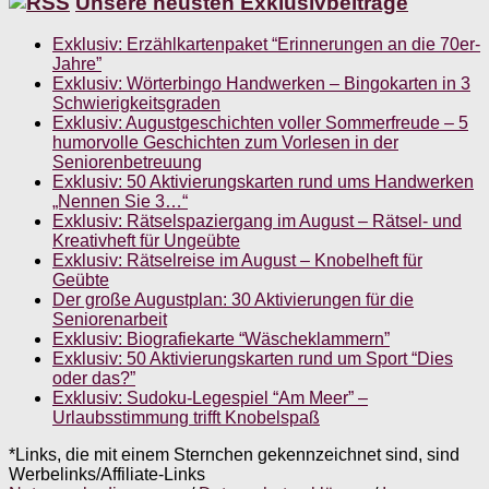
Unsere neusten Exklusivbeiträge
Exklusiv: Erzählkartenpaket “Erinnerungen an die 70er-
Jahre”
Exklusiv: Wörterbingo Handwerken – Bingokarten in 3
Schwierigkeitsgraden
Exklusiv: Augustgeschichten voller Sommerfreude – 5
humorvolle Geschichten zum Vorlesen in der
Seniorenbetreuung
Exklusiv: 50 Aktivierungskarten rund ums Handwerken
„Nennen Sie 3…“
Exklusiv: Rätselspaziergang im August – Rätsel- und
Kreativheft für Ungeübte
Exklusiv: Rätselreise im August – Knobelheft für
Geübte
Der große Augustplan: 30 Aktivierungen für die
Seniorenarbeit
Exklusiv: Biografiekarte “Wäscheklammern”
Exklusiv: 50 Aktivierungskarten rund um Sport “Dies
oder das?”
Exklusiv: Sudoku-Legespiel “Am Meer” –
Urlaubsstimmung trifft Knobelspaß
*Links, die mit einem Sternchen gekennzeichnet sind, sind
Werbelinks/Affiliate-Links