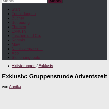
Suchen
nach:
Start
Fortbildungen
Bücher
Betreuung
Themen
Exklusiv
Taschen und Co.
Kontakt
Maw
Nichts verpassen!
App
Stellenangebote
Aktivierungen
/
Exklusiv
Exklusiv: Gruppenstunde Adventszeit
von
Annika