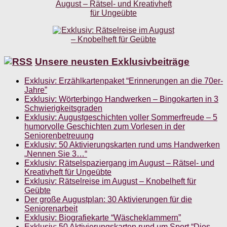
Unsere neusten Exklusivbeiträge
Exklusiv: Erzählkartenpaket “Erinnerungen an die 70er-
Jahre”
Exklusiv: Wörterbingo Handwerken – Bingokarten in 3
Schwierigkeitsgraden
Exklusiv: Augustgeschichten voller Sommerfreude – 5
humorvolle Geschichten zum Vorlesen in der
Seniorenbetreuung
Exklusiv: 50 Aktivierungskarten rund ums Handwerken
„Nennen Sie 3…“
Exklusiv: Rätselspaziergang im August – Rätsel- und
Kreativheft für Ungeübte
Exklusiv: Rätselreise im August – Knobelheft für
Geübte
Der große Augustplan: 30 Aktivierungen für die
Seniorenarbeit
Exklusiv: Biografiekarte “Wäscheklammern”
Exklusiv: 50 Aktivierungskarten rund um Sport “Dies