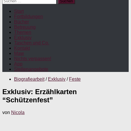
Suchen
nach:
Start
Fortbildungen
Bücher
Betreuung
Themen
Exklusiv
Taschen und Co.
Kontakt
Maw
Nichts verpassen!
App
Stellenangebote
Biografiearbeit
/
Exklusiv
/
Feste
Exklusiv: Erzählkarten
“Schützenfest”
von
Nicola