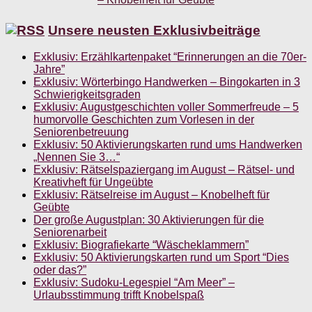
Unsere neusten Exklusivbeiträge
Exklusiv: Erzählkartenpaket “Erinnerungen an die 70er-
Jahre”
Exklusiv: Wörterbingo Handwerken – Bingokarten in 3
Schwierigkeitsgraden
Exklusiv: Augustgeschichten voller Sommerfreude – 5
humorvolle Geschichten zum Vorlesen in der
Seniorenbetreuung
Exklusiv: 50 Aktivierungskarten rund ums Handwerken
„Nennen Sie 3…“
Exklusiv: Rätselspaziergang im August – Rätsel- und
Kreativheft für Ungeübte
Exklusiv: Rätselreise im August – Knobelheft für
Geübte
Der große Augustplan: 30 Aktivierungen für die
Seniorenarbeit
Exklusiv: Biografiekarte “Wäscheklammern”
Exklusiv: 50 Aktivierungskarten rund um Sport “Dies
oder das?”
Exklusiv: Sudoku-Legespiel “Am Meer” –
Urlaubsstimmung trifft Knobelspaß