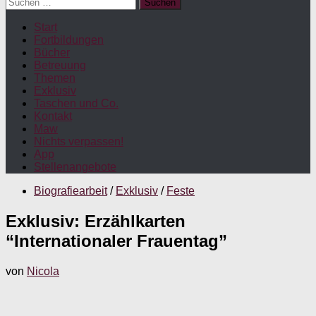
Suchen
nach:
Start
Fortbildungen
Bücher
Betreuung
Themen
Exklusiv
Taschen und Co.
Kontakt
Maw
Nichts verpassen!
App
Stellenangebote
Biografiearbeit
/
Exklusiv
/
Feste
Exklusiv: Erzählkarten
“Internationaler Frauentag”
von
Nicola