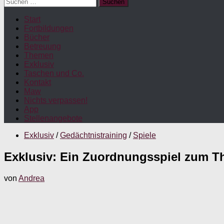
Suchen
nach:
Start
Fortbildungen
Bücher
Betreuung
Themen
Exklusiv
Taschen und Co.
Kontakt
Maw
Nichts verpassen!
App
Stellenangebote
Exklusiv
/
Gedächtnistraining
/
Spiele
Exklusiv: Ein Zuordnungsspiel zum T
von
Andrea