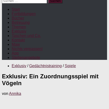
Suchen
nach:
Start
Fortbildungen
Bücher
Betreuung
Themen
Exklusiv
Taschen und Co.
Kontakt
Maw
Nichts verpassen!
App
Stellenangebote
Exklusiv
/
Gedächtnistraining
/
Spiele
Exklusiv: Ein Zuordnungsspiel mit
Vögeln
von
Annika