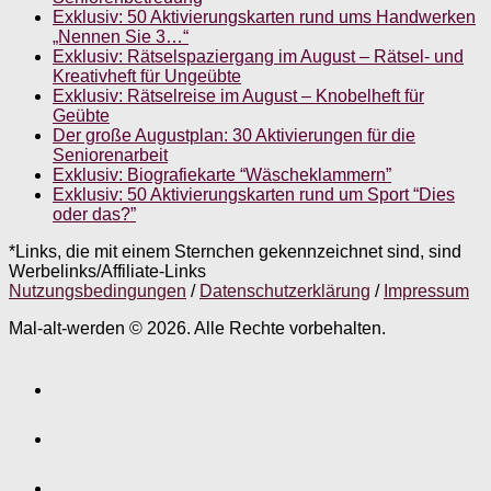
Exklusiv: 50 Aktivierungskarten rund ums Handwerken
„Nennen Sie 3…“
Exklusiv: Rätselspaziergang im August – Rätsel- und
Kreativheft für Ungeübte
Exklusiv: Rätselreise im August – Knobelheft für
Geübte
Der große Augustplan: 30 Aktivierungen für die
Seniorenarbeit
Exklusiv: Biografiekarte “Wäscheklammern”
Exklusiv: 50 Aktivierungskarten rund um Sport “Dies
oder das?”
*Links, die mit einem Sternchen gekennzeichnet sind, sind
Werbelinks/Affiliate-Links
Nutzungsbedingungen
/
Datenschutzerklärung
/
Impressum
Mal-alt-werden © 2026. Alle Rechte vorbehalten.