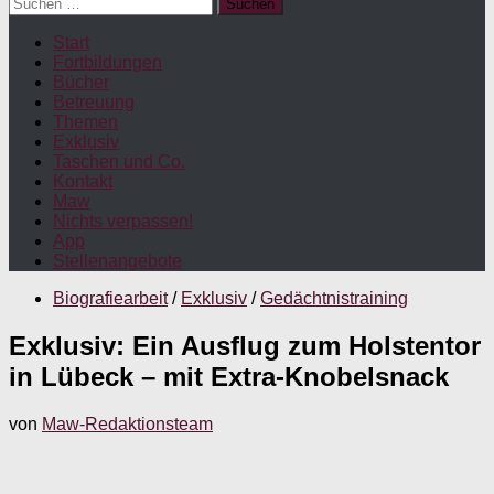
Suchen
nach:
Start
Fortbildungen
Bücher
Betreuung
Themen
Exklusiv
Taschen und Co.
Kontakt
Maw
Nichts verpassen!
App
Stellenangebote
Biografiearbeit
/
Exklusiv
/
Gedächtnistraining
Exklusiv: Ein Ausflug zum Holstentor
in Lübeck – mit Extra-Knobelsnack
von
Maw-Redaktionsteam