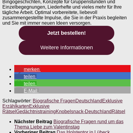
Bingogeschichten, Konzepte für Gruppenstunden und
Einzelbegegnungen, Liederhefte und vieles mehr für Ihre
tägliche Arbeit. Optimal vorbereitete, liebevoll
zusammengestellte Impulse, die Sie in der Praxis begleiten
und Sie mit immer neuen Ideen versorgen.
Jetzt bestellen!
Weitere Informationen
merken
teilen
teilen
E-Mail
Schlagwörter:
Biografische Fragen
Deutschland
Exklusive
Erzählkarten
Exklusive
Rätsel
Gedächtnistraining
Knobelsnack-Deutschland
Rätsel
Nächster Beitrag
Biografische Fragen rund um das
Thema Liebe zum Valentinstag
Vorheriger Beitrag
Das Holstentor in Lübeck.