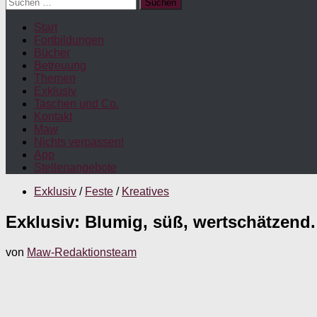
Suchen
nach:
Start
Fortbildungen
Bücher
Betreuung
Themen
Exklusiv
Taschen und Co.
Kontakt
Maw
Nichts verpassen!
App
Stellenangebote
Exklusiv
/
Feste
/
Kreatives
Exklusiv: Blumig, süß, wertschätzend
von
Maw-Redaktionsteam