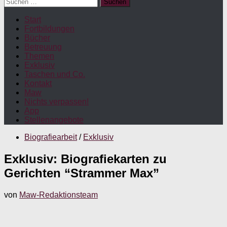
Suchen
nach:
Start
Fortbildungen
Bücher
Betreuung
Themen
Exklusiv
Taschen und Co.
Kontakt
Maw
Nichts verpassen!
App
Stellenangebote
Biografiearbeit
/
Exklusiv
Exklusiv: Biografiekarten zu
Gerichten “Strammer Max”
von
Maw-Redaktionsteam