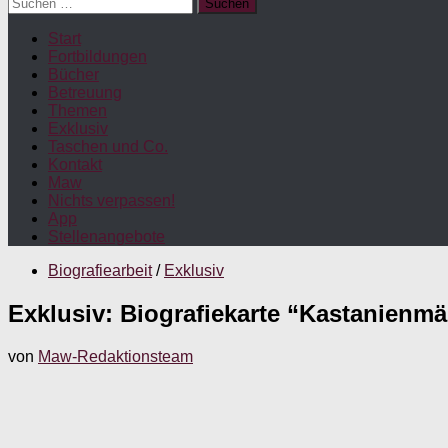
Suchen
nach:
Start
Fortbildungen
Bücher
Betreuung
Themen
Exklusiv
Taschen und Co.
Kontakt
Maw
Nichts verpassen!
App
Stellenangebote
Biografiearbeit
/
Exklusiv
Exklusiv: Biografiekarte “Kastanienm
von
Maw-Redaktionsteam