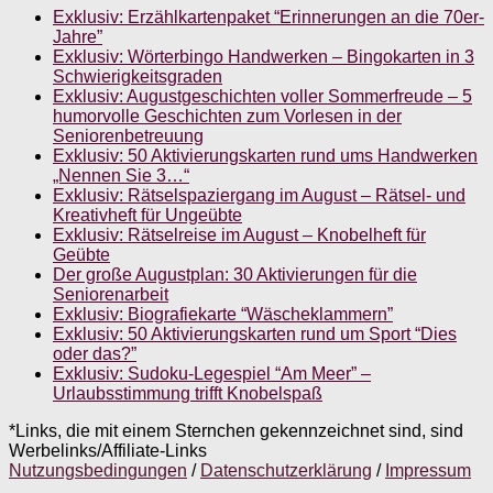
Exklusiv: Erzählkartenpaket “Erinnerungen an die 70er-
Jahre”
Exklusiv: Wörterbingo Handwerken – Bingokarten in 3
Schwierigkeitsgraden
Exklusiv: Augustgeschichten voller Sommerfreude – 5
humorvolle Geschichten zum Vorlesen in der
Seniorenbetreuung
Exklusiv: 50 Aktivierungskarten rund ums Handwerken
„Nennen Sie 3…“
Exklusiv: Rätselspaziergang im August – Rätsel- und
Kreativheft für Ungeübte
Exklusiv: Rätselreise im August – Knobelheft für
Geübte
Der große Augustplan: 30 Aktivierungen für die
Seniorenarbeit
Exklusiv: Biografiekarte “Wäscheklammern”
Exklusiv: 50 Aktivierungskarten rund um Sport “Dies
oder das?”
Exklusiv: Sudoku-Legespiel “Am Meer” –
Urlaubsstimmung trifft Knobelspaß
*Links, die mit einem Sternchen gekennzeichnet sind, sind
Werbelinks/Affiliate-Links
Nutzungsbedingungen
/
Datenschutzerklärung
/
Impressum