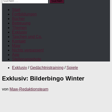
Suchen
nach:
Start
Fortbildungen
Bücher
Betreuung
Themen
Exklusiv
Taschen und Co.
Kontakt
Maw
Nichts verpassen!
App
Stellenangebote
Exklusiv
/
Gedächtnistraining
/
Spiele
Exklusiv: Bilderbingo Winter
von
Maw-Redaktionsteam