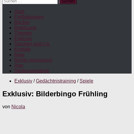
Suchen
nach:
Start
Fortbildungen
Bücher
Betreuung
Themen
Exklusiv
Taschen und Co.
Kontakt
Maw
Nichts verpassen!
App
Stellenangebote
Exklusiv
/
Gedächtnistraining
/
Spiele
Exklusiv: Bilderbingo Frühling
von
Nicola