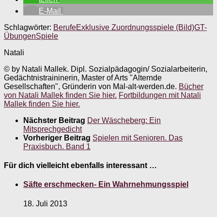
E-Mail
Schlagwörter:
Berufe
Exklusive Zuordnungsspiele (Bild)
GT-
Übungen
Spiele
Natali
© by Natali Mallek. Dipl. Sozialpädagogin/ Sozialarbeiterin,
Gedächtnistraininerin, Master of Arts "Alternde
Gesellschaften", Gründerin von Mal-alt-werden.de.
Bücher
von Natali Mallek finden Sie hier.
Fortbildungen mit Natali
Mallek finden Sie hier.
Nächster Beitrag
Der Wäscheberg: Ein
Mitsprechgedicht
Vorheriger Beitrag
Spielen mit Senioren. Das
Praxisbuch. Band 1
Für dich vielleicht ebenfalls interessant …
Säfte erschmecken- Ein Wahrnehmungsspiel
18. Juli 2013