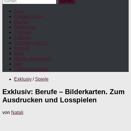
Suchen
nach:
Start
Fortbildungen
Bücher
Betreuung
Themen
Exklusiv
Taschen und Co.
Kontakt
Maw
Nichts verpassen!
App
Stellenangebote
Exklusiv
/
Spiele
Exklusiv: Berufe – Bilderkarten. Zum
Ausdrucken und Losspielen
von
Natali