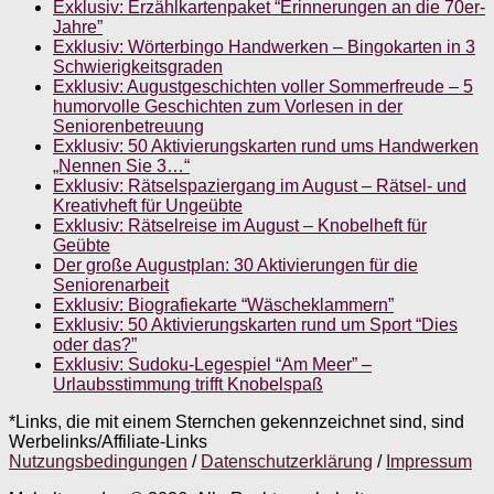
Exklusiv: Erzählkartenpaket “Erinnerungen an die 70er-
Jahre”
Exklusiv: Wörterbingo Handwerken – Bingokarten in 3
Schwierigkeitsgraden
Exklusiv: Augustgeschichten voller Sommerfreude – 5
humorvolle Geschichten zum Vorlesen in der
Seniorenbetreuung
Exklusiv: 50 Aktivierungskarten rund ums Handwerken
„Nennen Sie 3…“
Exklusiv: Rätselspaziergang im August – Rätsel- und
Kreativheft für Ungeübte
Exklusiv: Rätselreise im August – Knobelheft für
Geübte
Der große Augustplan: 30 Aktivierungen für die
Seniorenarbeit
Exklusiv: Biografiekarte “Wäscheklammern”
Exklusiv: 50 Aktivierungskarten rund um Sport “Dies
oder das?”
Exklusiv: Sudoku-Legespiel “Am Meer” –
Urlaubsstimmung trifft Knobelspaß
*Links, die mit einem Sternchen gekennzeichnet sind, sind
Werbelinks/Affiliate-Links
Nutzungsbedingungen
/
Datenschutzerklärung
/
Impressum