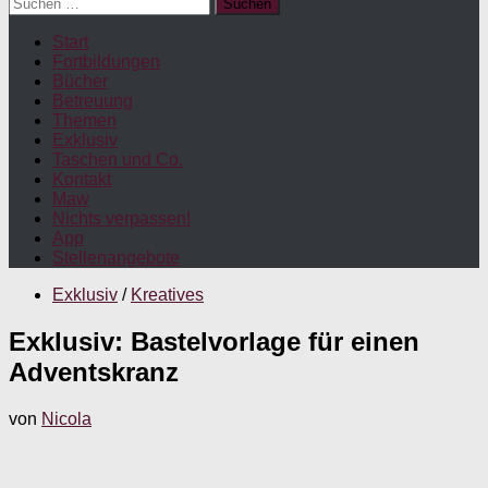
Suchen
nach:
Start
Fortbildungen
Bücher
Betreuung
Themen
Exklusiv
Taschen und Co.
Kontakt
Maw
Nichts verpassen!
App
Stellenangebote
Exklusiv
/
Kreatives
Exklusiv: Bastelvorlage für einen
Adventskranz
von
Nicola