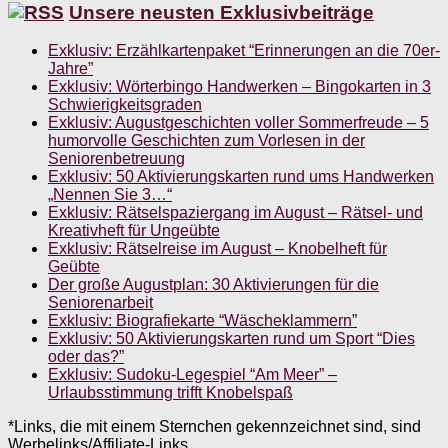
Unsere neusten Exklusivbeiträge
Exklusiv: Erzählkartenpaket “Erinnerungen an die 70er-
Jahre”
Exklusiv: Wörterbingo Handwerken – Bingokarten in 3
Schwierigkeitsgraden
Exklusiv: Augustgeschichten voller Sommerfreude – 5
humorvolle Geschichten zum Vorlesen in der
Seniorenbetreuung
Exklusiv: 50 Aktivierungskarten rund ums Handwerken
„Nennen Sie 3…“
Exklusiv: Rätselspaziergang im August – Rätsel- und
Kreativheft für Ungeübte
Exklusiv: Rätselreise im August – Knobelheft für
Geübte
Der große Augustplan: 30 Aktivierungen für die
Seniorenarbeit
Exklusiv: Biografiekarte “Wäscheklammern”
Exklusiv: 50 Aktivierungskarten rund um Sport “Dies
oder das?”
Exklusiv: Sudoku-Legespiel “Am Meer” –
Urlaubsstimmung trifft Knobelspaß
*Links, die mit einem Sternchen gekennzeichnet sind, sind
Werbelinks/Affiliate-Links