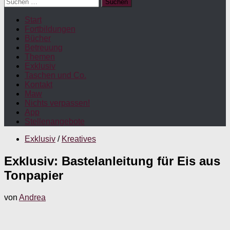
Suchen
nach:
Start
Fortbildungen
Bücher
Betreuung
Themen
Exklusiv
Taschen und Co.
Kontakt
Maw
Nichts verpassen!
App
Stellenangebote
Exklusiv
/
Kreatives
Exklusiv: Bastelanleitung für Eis aus
Tonpapier
von
Andrea