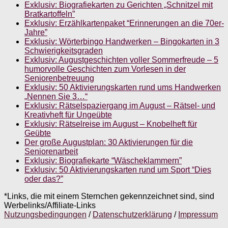
Exklusiv: Biografiekarten zu Gerichten „Schnitzel mit
Bratkartoffeln”
Exklusiv: Erzählkartenpaket “Erinnerungen an die 70er-
Jahre”
Exklusiv: Wörterbingo Handwerken – Bingokarten in 3
Schwierigkeitsgraden
Exklusiv: Augustgeschichten voller Sommerfreude – 5
humorvolle Geschichten zum Vorlesen in der
Seniorenbetreuung
Exklusiv: 50 Aktivierungskarten rund ums Handwerken
„Nennen Sie 3…“
Exklusiv: Rätselspaziergang im August – Rätsel- und
Kreativheft für Ungeübte
Exklusiv: Rätselreise im August – Knobelheft für
Geübte
Der große Augustplan: 30 Aktivierungen für die
Seniorenarbeit
Exklusiv: Biografiekarte “Wäscheklammern”
Exklusiv: 50 Aktivierungskarten rund um Sport “Dies
oder das?”
*Links, die mit einem Sternchen gekennzeichnet sind, sind
Werbelinks/Affiliate-Links
Nutzungsbedingungen
/
Datenschutzerklärung
/
Impressum