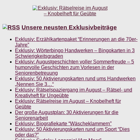
Unsere neusten Exklusivbeiträge
Exklusiv: Erzählkartenpaket “Erinnerungen an die 70er-
Jahre”
Exklusiv: Wörterbingo Handwerken – Bingokarten in 3
Schwierigkeitsgraden
Exklusiv: Augustgeschichten voller Sommerfreude – 5
humorvolle Geschichten zum Vorlesen in der
Seniorenbetreuung
Exklusiv: 50 Aktivierungskarten rund ums Handwerken
„Nennen Sie 3…“
Exklusiv: Rätselspaziergang im August – Rätsel- und
Kreativheft für Ungeübte
Exklusiv: Rätselreise im August – Knobelheft für
Geübte
Der große Augustplan: 30 Aktivierungen für die
Seniorenarbeit
Exklusiv: Biografiekarte “Wäscheklammern”
Exklusiv: 50 Aktivierungskarten rund um Sport “Dies
oder das?”