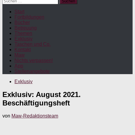
Suchen
nach:
Start
Fortbildungen
Bücher
Betreuung
Themen
Exklusiv
Taschen und Co.
Kontakt
Maw
Nichts verpassen!
App
Stellenangebote
Exklusiv
Exklusiv: August 2021.
Beschäftigungsheft
von
Maw-Redaktionsteam