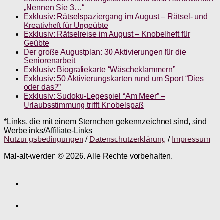
„Nennen Sie 3…“
Exklusiv: Rätselspaziergang im August – Rätsel- und
Kreativheft für Ungeübte
Exklusiv: Rätselreise im August – Knobelheft für
Geübte
Der große Augustplan: 30 Aktivierungen für die
Seniorenarbeit
Exklusiv: Biografiekarte “Wäscheklammern”
Exklusiv: 50 Aktivierungskarten rund um Sport “Dies
oder das?”
Exklusiv: Sudoku-Legespiel “Am Meer” –
Urlaubsstimmung trifft Knobelspaß
*Links, die mit einem Sternchen gekennzeichnet sind, sind
Werbelinks/Affiliate-Links
Nutzungsbedingungen
/
Datenschutzerklärung
/
Impressum
Mal-alt-werden © 2026. Alle Rechte vorbehalten.