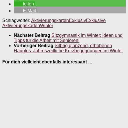
teilen
E-Mail
Schlagwörter:
Aktivierungskarten
Exklusiv
Exklusive
Aktivierungskarten
Winter
Nächster Beitrag
Sitzgymnastik im Winter: Ideen und
Tipps für die Arbeit mit Senioren!
Vorheriger Beitrag
Silbrig glänzend, erhobenen
Hauptes. Jahreszeitliche Kurzbegegnungen im Winter
Für dich vielleicht ebenfalls interessant …