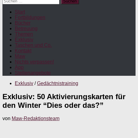
Suchen
nach:
Start
Fortbildungen
Bücher
Betreuung
Themen
Exklusiv
Taschen und Co.
Kontakt
Maw
Nichts verpassen!
App
Stellenangebote
Exklusiv
/
Gedächtnistraining
Exklusiv: 50 Aktivierungskarten für
den Winter “Dies oder das?”
von
Maw-Redaktionsteam