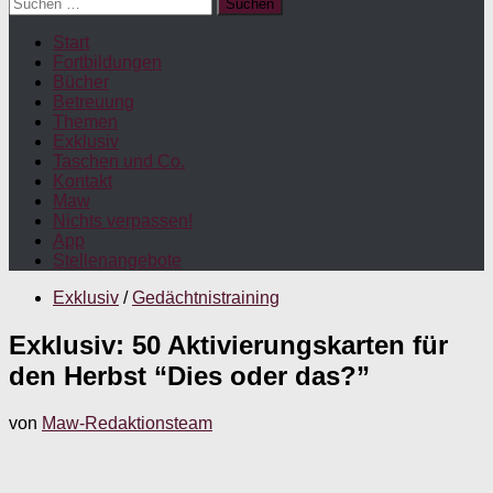
Suchen
nach:
Start
Fortbildungen
Bücher
Betreuung
Themen
Exklusiv
Taschen und Co.
Kontakt
Maw
Nichts verpassen!
App
Stellenangebote
Exklusiv
/
Gedächtnistraining
Exklusiv: 50 Aktivierungskarten für
den Herbst “Dies oder das?”
von
Maw-Redaktionsteam