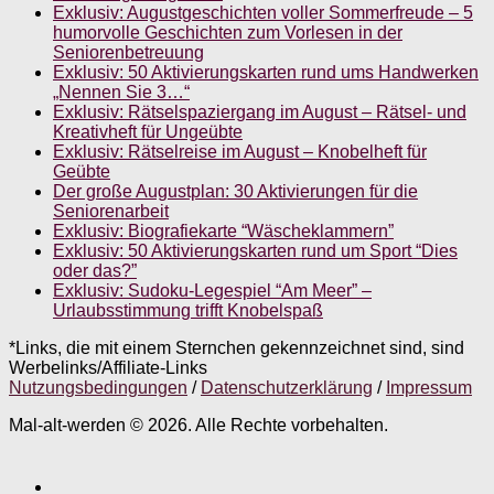
Exklusiv: Augustgeschichten voller Sommerfreude – 5
humorvolle Geschichten zum Vorlesen in der
Seniorenbetreuung
Exklusiv: 50 Aktivierungskarten rund ums Handwerken
„Nennen Sie 3…“
Exklusiv: Rätselspaziergang im August – Rätsel- und
Kreativheft für Ungeübte
Exklusiv: Rätselreise im August – Knobelheft für
Geübte
Der große Augustplan: 30 Aktivierungen für die
Seniorenarbeit
Exklusiv: Biografiekarte “Wäscheklammern”
Exklusiv: 50 Aktivierungskarten rund um Sport “Dies
oder das?”
Exklusiv: Sudoku-Legespiel “Am Meer” –
Urlaubsstimmung trifft Knobelspaß
*Links, die mit einem Sternchen gekennzeichnet sind, sind
Werbelinks/Affiliate-Links
Nutzungsbedingungen
/
Datenschutzerklärung
/
Impressum
Mal-alt-werden © 2026. Alle Rechte vorbehalten.