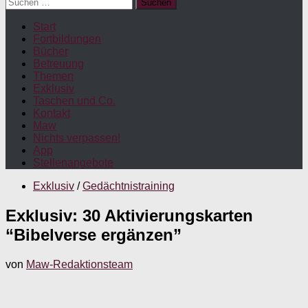
Suchen
nach:
Start
Fortbildungen
Bücher
Betreuung
Themen
Exklusiv
Taschen und Co.
Kontakt
Maw
Nichts verpassen!
App
Stellenangebote
Exklusiv
/
Gedächtnistraining
Exklusiv: 30 Aktivierungskarten
“Bibelverse ergänzen”
von
Maw-Redaktionsteam