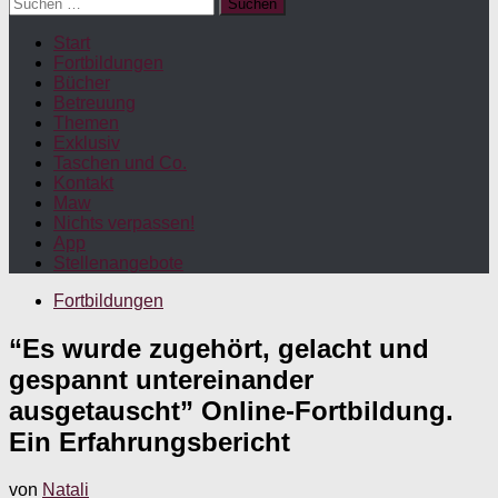
Suchen
nach:
Start
Fortbildungen
Bücher
Betreuung
Themen
Exklusiv
Taschen und Co.
Kontakt
Maw
Nichts verpassen!
App
Stellenangebote
Fortbildungen
“Es wurde zugehört, gelacht und
gespannt untereinander
ausgetauscht” Online-Fortbildung.
Ein Erfahrungsbericht
von
Natali