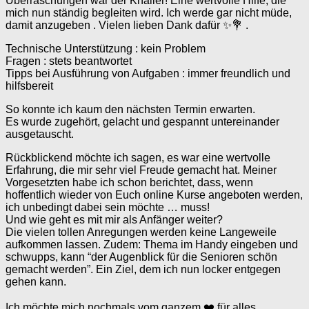
Überraschungen war der Knaller! Eine wertvolle Hilfe, die
mich nun ständig begleiten wird. Ich werde gar nicht müde,
damit anzugeben . Vielen lieben Dank dafür ✨💐 .
Technische Unterstützung : kein Problem
Fragen : stets beantwortet
Tipps bei Ausführung von Aufgaben : immer freundlich und
hilfsbereit
So konnte ich kaum den nächsten Termin erwarten.
Es wurde zugehört, gelacht und gespannt untereinander
ausgetauscht.
Rückblickend möchte ich sagen, es war eine wertvolle
Erfahrung, die mir sehr viel Freude gemacht hat. Meiner
Vorgesetzten habe ich schon berichtet, dass, wenn
hoffentlich wieder von Euch online Kurse angeboten werden,
ich unbedingt dabei sein möchte … muss!
Und wie geht es mit mir als Anfänger weiter?
Die vielen tollen Anregungen werden keine Langeweile
aufkommen lassen. Zudem: Thema im Handy eingeben und
schwupps, kann “der Augenblick für die Senioren schön
gemacht werden”. Ein Ziel, dem ich nun locker entgegen
gehen kann.
Ich möchte mich nochmals vom ganzem ❤️ für alles