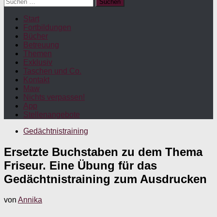
Suchen
nach:
Start
Fortbildungen
Bücher
Betreuung
Themen
Exklusiv
Taschen und Co.
Kontakt
Maw
Nichts verpassen!
App
Stellenangebote
Gedächtnistraining
Ersetzte Buchstaben zu dem Thema
Friseur. Eine Übung für das
Gedächtnistraining zum Ausdrucken
von
Annika