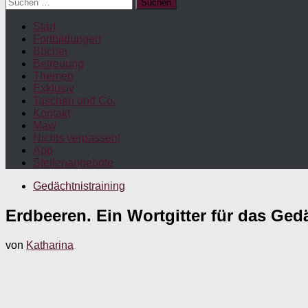
Suchen
nach:
Start
Fortbildungen
Bücher
Betreuung
Themen
Exklusiv
Taschen und Co.
Kontakt
Maw
Nichts verpassen!
App
Stellenangebote
Gedächtnistraining
Erdbeeren. Ein Wortgitter für das Gedä
von
Katharina