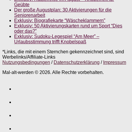
Geübte
Der große Augustplan: 30 Aktivierungen für die
Seniorenarbeit
Exklusiv: Biografiekarte “Wäscheklammern”
Exklusiv: 50 Aktivierungskarten rund um Sport “Dies
oder das?”
Exklusiv: Sudoku-Legespiel “Am Meer” –
Urlaubsstimmung trifft Knobelspaß
*Links, die mit einem Sternchen gekennzeichnet sind, sind
Werbelinks/Affiliate-Links
Nutzungsbedingungen
/
Datenschutzerklärung
/
Impressum
Mal-alt-werden © 2026. Alle Rechte vorbehalten.