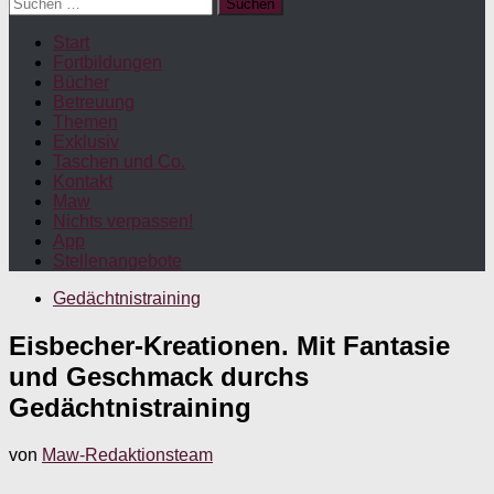
Suchen
nach:
Start
Fortbildungen
Bücher
Betreuung
Themen
Exklusiv
Taschen und Co.
Kontakt
Maw
Nichts verpassen!
App
Stellenangebote
Gedächtnistraining
Eisbecher-Kreationen. Mit Fantasie
und Geschmack durchs
Gedächtnistraining
von
Maw-Redaktionsteam