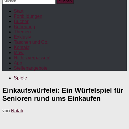
Suchen
nach:
Start
Fortbildungen
Bücher
Betreuung
Themen
Exklusiv
Taschen und Co.
Kontakt
Maw
Nichts verpassen!
App
Stellenangebote
Spiele
Einkaufswürfelei: Ein Würfelspiel für
Senioren rund ums Einkaufen
von
Natali