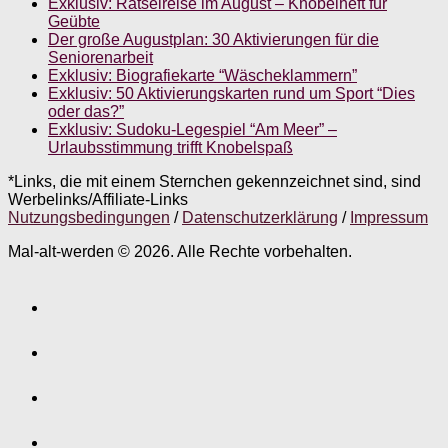
Exklusiv: Rätselreise im August – Knobelheft für
Geübte
Der große Augustplan: 30 Aktivierungen für die
Seniorenarbeit
Exklusiv: Biografiekarte “Wäscheklammern”
Exklusiv: 50 Aktivierungskarten rund um Sport “Dies
oder das?”
Exklusiv: Sudoku-Legespiel “Am Meer” –
Urlaubsstimmung trifft Knobelspaß
*Links, die mit einem Sternchen gekennzeichnet sind, sind
Werbelinks/Affiliate-Links
Nutzungsbedingungen
/
Datenschutzerklärung
/
Impressum
Mal-alt-werden © 2026. Alle Rechte vorbehalten.