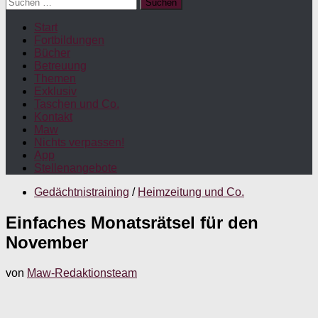
Suchen
nach:
Start
Fortbildungen
Bücher
Betreuung
Themen
Exklusiv
Taschen und Co.
Kontakt
Maw
Nichts verpassen!
App
Stellenangebote
Gedächtnistraining
/
Heimzeitung und Co.
Einfaches Monatsrätsel für den
November
von
Maw-Redaktionsteam