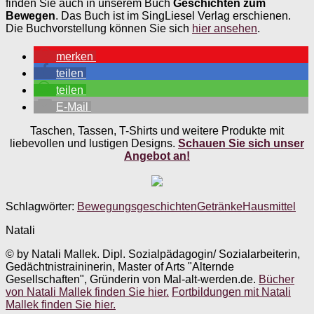
finden Sie auch in unserem Buch
Geschichten zum
Bewegen
. Das Buch ist im SingLiesel Verlag erschienen.
Die Buchvorstellung können Sie sich
hier ansehen
.
merken
teilen
teilen
E-Mail
Taschen, Tassen, T-Shirts und weitere Produkte mit
liebevollen und lustigen Designs.
Schauen Sie sich unser
Angebot an!
Schlagwörter:
Bewegungsgeschichten
Getränke
Hausmittel
Natali
© by Natali Mallek. Dipl. Sozialpädagogin/ Sozialarbeiterin,
Gedächtnistraininerin, Master of Arts "Alternde
Gesellschaften", Gründerin von Mal-alt-werden.de.
Bücher
von Natali Mallek finden Sie hier.
Fortbildungen mit Natali
Mallek finden Sie hier.