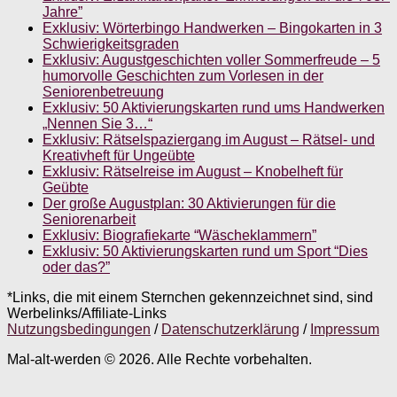
Jahre”
Exklusiv: Wörterbingo Handwerken – Bingokarten in 3
Schwierigkeitsgraden
Exklusiv: Augustgeschichten voller Sommerfreude – 5
humorvolle Geschichten zum Vorlesen in der
Seniorenbetreuung
Exklusiv: 50 Aktivierungskarten rund ums Handwerken
„Nennen Sie 3…“
Exklusiv: Rätselspaziergang im August – Rätsel- und
Kreativheft für Ungeübte
Exklusiv: Rätselreise im August – Knobelheft für
Geübte
Der große Augustplan: 30 Aktivierungen für die
Seniorenarbeit
Exklusiv: Biografiekarte “Wäscheklammern”
Exklusiv: 50 Aktivierungskarten rund um Sport “Dies
oder das?”
*Links, die mit einem Sternchen gekennzeichnet sind, sind
Werbelinks/Affiliate-Links
Nutzungsbedingungen
/
Datenschutzerklärung
/
Impressum
Mal-alt-werden © 2026. Alle Rechte vorbehalten.