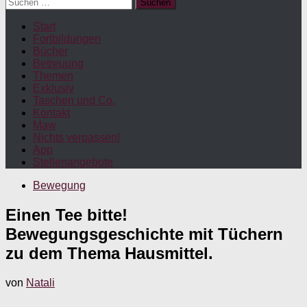
Suchen
nach:
Start
Fortbildungen
Bücher
Betreuung
Themen
Exklusiv
Taschen und Co.
Kontakt
Maw
Nichts verpassen!
App
Stellenangebote
Bewegung
Einen Tee bitte!
Bewegungsgeschichte mit Tüchern
zu dem Thema Hausmittel.
von
Natali