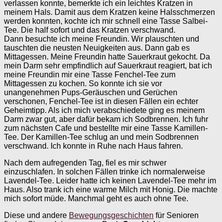
verlassen konnte, bemerkte ich ein leichtes Kratzen in
meinem Hals. Damit aus dem Kratzen keine Halsschmerzen
werden konnten, kochte ich mir schnell eine Tasse Salbei-
Tee. Die half sofort und das Kratzen verschwand.
Dann besuchte ich meine Freundin. Wir plauschten und
tauschten die neusten Neuigkeiten aus. Dann gab es
Mittagessen. Meine Freundin hatte Sauerkraut gekocht. Da
mein Darm sehr empfindlich auf Sauerkraut reagiert, bat ich
meine Freundin mir eine Tasse Fenchel-Tee zum
Mittagessen zu kochen. So konnte ich sie vor
unangenehmen Pups-Geräuschen und Gerüchen
verschonen, Fenchel-Tee ist in diesen Fällen ein echter
Geheimtipp. Als ich mich verabschiedete ging es meinem
Darm zwar gut, aber dafür bekam ich Sodbrennen. Ich fuhr
zum nächsten Cafe und bestellte mir eine Tasse Kamillen-
Tee. Der Kamillen-Tee schlug an und mein Sodbrennen
verschwand. Ich konnte in Ruhe nach Haus fahren.
Nach dem aufregenden Tag, fiel es mir schwer
einzuschlafen. In solchen Fällen trinke ich normalerweise
Lavendel-Tee. Leider hatte ich keinen Lavendel-Tee mehr im
Haus. Also trank ich eine warme Milch mit Honig. Die machte
mich sofort müde. Manchmal geht es auch ohne Tee.
Diese und andere
Bewegungsgeschichten
für Senioren