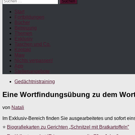
Suchen
nach:
Start
Fortbildungen
Bücher
Betreuung
Themen
Exklusiv
Taschen und Co.
Kontakt
Maw
Nichts verpassen!
App
Stellenangebote
Gedächtnistraining
Eine Wortfindungsübung zu dem Wort “
von
Natali
Im Exklusiv-Bereich finden Sie ausgearbeitetes und sofort ein
⭐
Biografiekarten zu Gerichten „Schnitzel mit Bratkartoffeln”