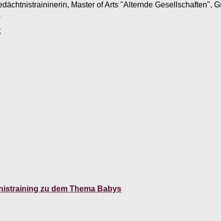
edächtnistraininerin, Master of Arts "Alternde Gesellschaften",
.
z
htnistraining zu dem Thema Babys