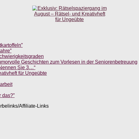
kartoffeln”
Jahre”
chwierigkeitsgraden
umorvolle Geschichten zum Vorlesen in der Seniorenbetreuung
„Nennen Sie 3…“
ativheft für Ungeübte
arbeit
r das?”
belinks/Affiliate-Links