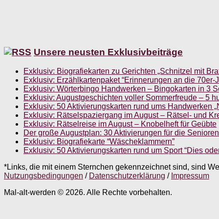
Unsere neusten Exklusivbeiträge
Exklusiv: Biografiekarten zu Gerichten „Schnitzel mit Brat
Exklusiv: Erzählkartenpaket “Erinnerungen an die 70er-
Exklusiv: Wörterbingo Handwerken – Bingokarten in 3 S
Exklusiv: Augustgeschichten voller Sommerfreude – 5 h
Exklusiv: 50 Aktivierungskarten rund ums Handwerken 
Exklusiv: Rätselspaziergang im August – Rätsel- und Kre
Exklusiv: Rätselreise im August – Knobelheft für Geübte
Der große Augustplan: 30 Aktivierungen für die Senioren
Exklusiv: Biografiekarte “Wäscheklammern”
Exklusiv: 50 Aktivierungskarten rund um Sport “Dies ode
*Links, die mit einem Sternchen gekennzeichnet sind, sind Wer
Nutzungsbedingungen
/
Datenschutzerklärung
/
Impressum
Mal-alt-werden © 2026. Alle Rechte vorbehalten.