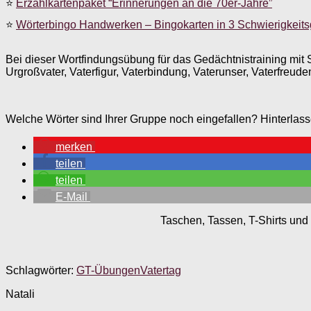
⭐
Erzählkartenpaket “Erinnerungen an die 70er-Jahre”
⭐
Wörterbingo Handwerken – Bingokarten in 3 Schwierigkeit
Bei dieser Wortfindungsübung für das Gedächtnistraining mit S
Urgroßvater, Vaterfigur, Vaterbindung, Vaterunser, Vaterfreud
Welche Wörter sind Ihrer Gruppe noch eingefallen? Hinterla
merken
teilen
teilen
E-Mail
Taschen, Tassen, T-Shirts und 
Schlagwörter:
GT-Übungen
Vatertag
Natali