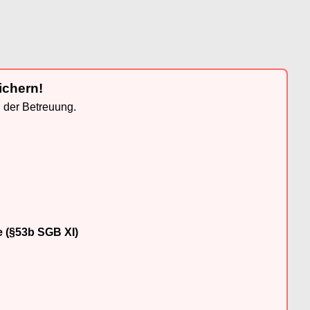
ichern!
n der Betreuung.
e (§53b SGB XI)