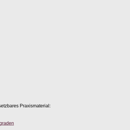
setzbares Praxismaterial:
sgraden