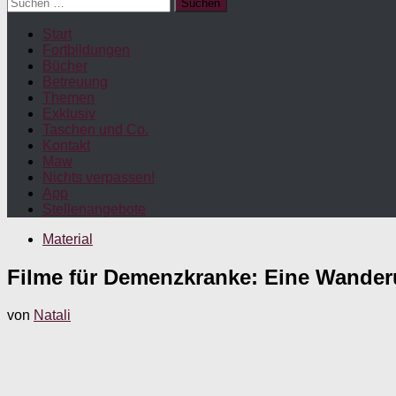
Suchen
nach:
Start
Fortbildungen
Bücher
Betreuung
Themen
Exklusiv
Taschen und Co.
Kontakt
Maw
Nichts verpassen!
App
Stellenangebote
Material
Filme für Demenzkranke: Eine Wander
von
Natali