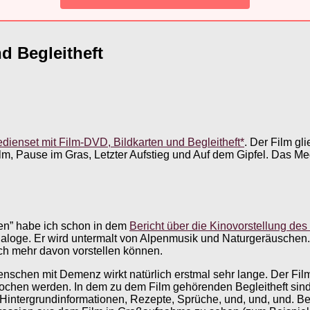
d Begleitheft
ienset mit Film-DVD, Bildkarten und Begleitheft*
. Der Film gli
, Pause im Gras, Letzter Aufstieg und Auf dem Gipfel. Das Medi
en” habe ich schon in dem
Bericht über die Kinovorstellung des 
aloge. Er wird untermalt von Alpenmusik und Naturgeräuschen
ch mehr davon vorstellen können.
Menschen mit Demenz wirkt natürlich erstmal sehr lange. Der Fil
brochen werden. In dem zu dem Film gehörenden Begleitheft sin
, Hintergrundinformationen, Rezepte, Sprüche, und, und, und. B