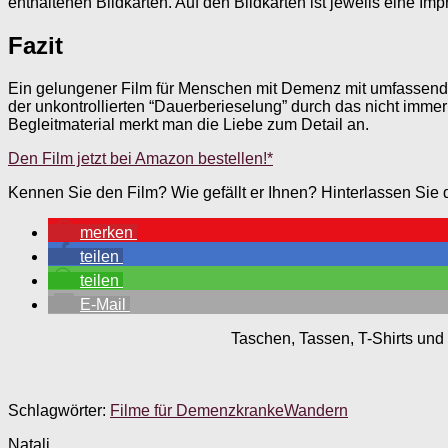
enthaltenen Bildkarten. Auf den Bildkarten ist jeweils eine 
Fazit
Ein gelungener Film für Menschen mit Demenz mit umfassendem
der unkontrollierten “Dauerberieselung” durch das nicht imme
Begleitmaterial merkt man die Liebe zum Detail an.
Den Film jetzt bei Amazon bestellen!*
Kennen Sie den Film? Wie gefällt er Ihnen? Hinterlassen Sie
merken
teilen
teilen
E-Mail
Taschen, Tassen, T-Shirts und 
Schlagwörter:
Filme für Demenzkranke
Wandern
Natali