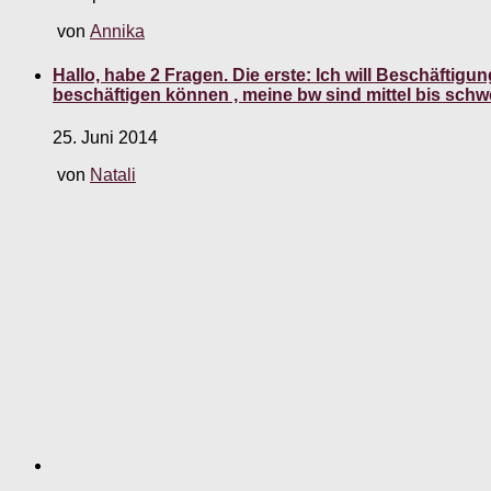
von
Annika
Hallo, habe 2 Fragen. Die erste: Ich will Beschäfti
beschäftigen können , meine bw sind mittel bis schw
25. Juni 2014
von
Natali