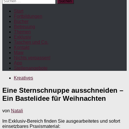
Suchen
nach:
Start
Fortbildungen
Bücher
Betreuung
Themen
Exklusiv
Taschen und Co.
Kontakt
Maw
Nichts verpassen!
App
Stellenangebote
Kreatives
Eine Sternschnuppe ausschneiden –
Ein Bastelidee für Weihnachten
von
Natali
Im Exklusiv-Bereich finden Sie ausgearbeitetes und sofort
einsetzbares Praxismaterial: