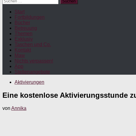
Suchen
nach:
Start
Fortbildungen
Bücher
Betreuung
Themen
Exklusiv
Taschen und Co.
Kontakt
Maw
Nichts verpassen!
App
Stellenangebote
Aktivierungen
Eine kostenlose Aktivierungsstunde 
von
Annika