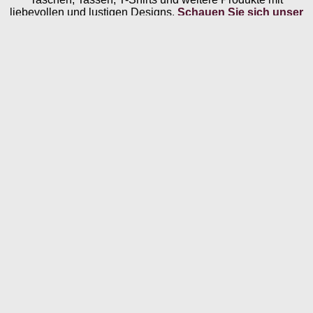
liebevollen und lustigen Designs.
Schauen Sie sich unser
Angebot an!
Schlagwörter:
Blumen
Garten
Malvorlagen
Nächster Beitrag
ABC-Übungsblatt Meer. Kostenlose
Arbeitsblätter für das Gedächtnistraining mit Senioren
und Menschen mit Demenz
Vorheriger Beitrag
“Schüttelsatz”! Ein Arbeitsblatt zu
dem Thema Urlaub
Für dich vielleicht ebenfalls interessant …