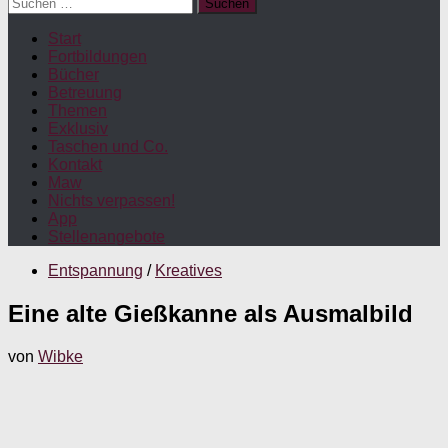
Suchen
nach:
Start
Fortbildungen
Bücher
Betreuung
Themen
Exklusiv
Taschen und Co.
Kontakt
Maw
Nichts verpassen!
App
Stellenangebote
Entspannung
/
Kreatives
Eine alte Gießkanne als Ausmalbild
von
Wibke