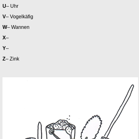
U
– Uhr
V
– Vogelkäfig
W
– Wannen
X
–
Y
–
Z
– Zink