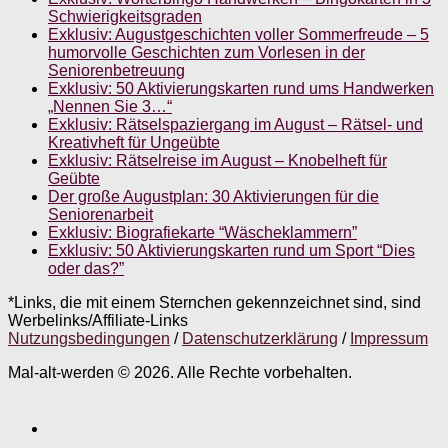
Schwierigkeitsgraden
Exklusiv: Augustgeschichten voller Sommerfreude – 5
humorvolle Geschichten zum Vorlesen in der
Seniorenbetreuung
Exklusiv: 50 Aktivierungskarten rund ums Handwerken
„Nennen Sie 3…“
Exklusiv: Rätselspaziergang im August – Rätsel- und
Kreativheft für Ungeübte
Exklusiv: Rätselreise im August – Knobelheft für
Geübte
Der große Augustplan: 30 Aktivierungen für die
Seniorenarbeit
Exklusiv: Biografiekarte “Wäscheklammern”
Exklusiv: 50 Aktivierungskarten rund um Sport “Dies
oder das?”
*Links, die mit einem Sternchen gekennzeichnet sind, sind
Werbelinks/Affiliate-Links
Nutzungsbedingungen
/
Datenschutzerklärung
/
Impressum
Mal-alt-werden © 2026. Alle Rechte vorbehalten.