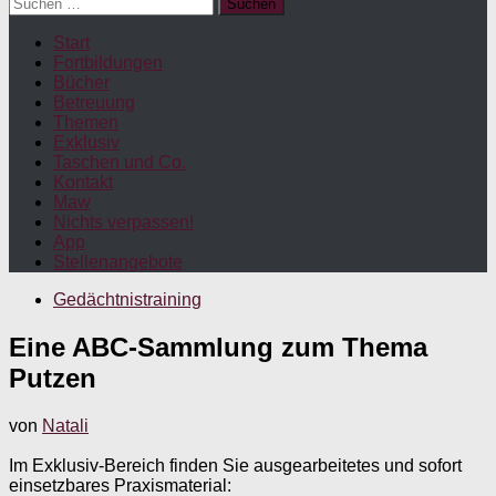
Suchen
nach:
Start
Fortbildungen
Bücher
Betreuung
Themen
Exklusiv
Taschen und Co.
Kontakt
Maw
Nichts verpassen!
App
Stellenangebote
Gedächtnistraining
Eine ABC-Sammlung zum Thema
Putzen
von
Natali
Im Exklusiv-Bereich finden Sie ausgearbeitetes und sofort
einsetzbares Praxismaterial: