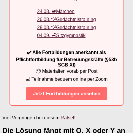
24.08. 👑Märchen
26.08. 💡Gedächtnistraining
28.08. 💡Gedächtnistraining
04.09. 🪑Sitzgymnastik
✔️ Alle Fortbildungen anerkannt als
Pflichtfortbildung für Betreuungskräfte (§53b
SGB XI)
📦 Materialien vorab per Post
💻 Teilnahme bequem online per Zoom
Jetzt Fortbildungen ansehen
Viel Vergnügen bei diesem
Rätsel
!
Die Lösung fängt mit Q, X oder Y an