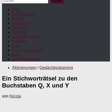
Suchen
nach:
Start
Fortbildungen
Bücher
Betreuung
Themen
Exklusiv
Taschen und Co.
Kontakt
Maw
Nichts verpassen!
App
Stellenangebote
Aktivierungen
/
Gedächtnistraining
Ein Stichworträtsel zu den
Buchstaben Q, X und Y
von
Nicola