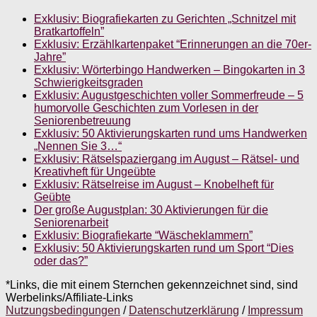
Exklusiv: Biografiekarten zu Gerichten „Schnitzel mit
Bratkartoffeln”
Exklusiv: Erzählkartenpaket “Erinnerungen an die 70er-
Jahre”
Exklusiv: Wörterbingo Handwerken – Bingokarten in 3
Schwierigkeitsgraden
Exklusiv: Augustgeschichten voller Sommerfreude – 5
humorvolle Geschichten zum Vorlesen in der
Seniorenbetreuung
Exklusiv: 50 Aktivierungskarten rund ums Handwerken
„Nennen Sie 3…“
Exklusiv: Rätselspaziergang im August – Rätsel- und
Kreativheft für Ungeübte
Exklusiv: Rätselreise im August – Knobelheft für
Geübte
Der große Augustplan: 30 Aktivierungen für die
Seniorenarbeit
Exklusiv: Biografiekarte “Wäscheklammern”
Exklusiv: 50 Aktivierungskarten rund um Sport “Dies
oder das?”
*Links, die mit einem Sternchen gekennzeichnet sind, sind
Werbelinks/Affiliate-Links
Nutzungsbedingungen
/
Datenschutzerklärung
/
Impressum