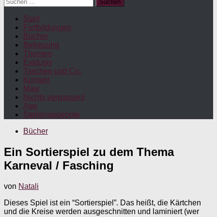
Suchen
nach:
Start
Fortbildungen
Bücher
Betreuung
Themen
Exklusiv
Taschen und Co.
Kontakt
Maw
Nichts verpassen!
App
Stellenangebote
Bücher
Ein Sortierspiel zu dem Thema
Karneval / Fasching
von
Natali
Dieses Spiel ist ein “Sortierspiel”. Das heißt, die Kärtchen
und die Kreise werden ausgeschnitten und laminiert (wer