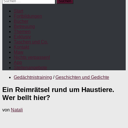
Suchen
nach:
Start
Fortbildungen
Bücher
Betreuung
Themen
Exklusiv
Taschen und Co.
Kontakt
Maw
Nichts verpassen!
App
Stellenangebote
Gedächtnistraining
/
Geschichten und Gedichte
Ein Reimrätsel rund um Haustiere.
Wer bellt hier?
von
Natali